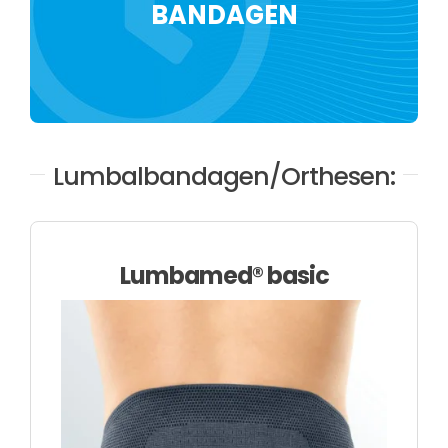
BANDAGEN
Über uns
Lumbalbandagen/Orthesen:
Lumbamed® basic