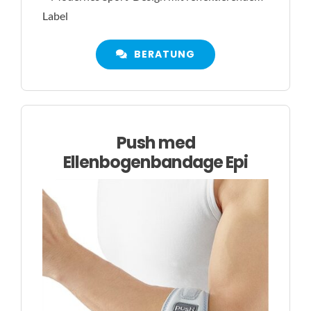
Label
BERATUNG
Push med
Ellenbogenbandage Epi