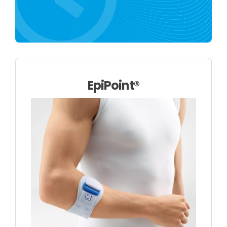
Über uns
EpiPoint®