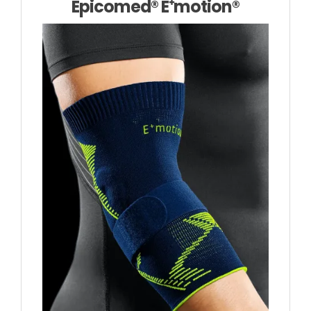
Epicomed® E⁺motion®