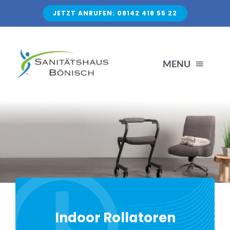
Zum
JETZT ANRUFEN: 08142 418 55 22
Inhalt
springen
MENU
Start
Produkte
Treppenlifte
Kassenverträge
Indoor Rollatoren