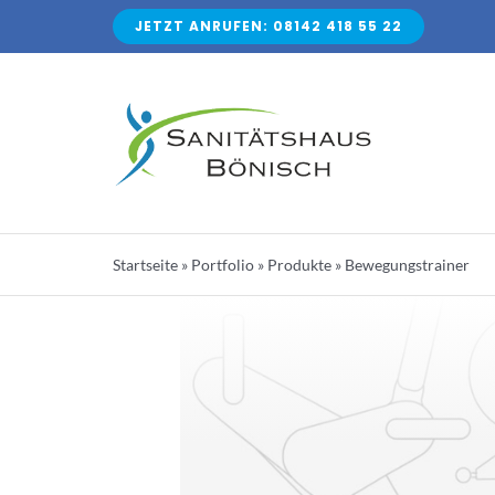
Zum
JETZT ANRUFEN: 08142 418 55 22
Inhalt
springen
Startseite
»
Portfolio
»
Produkte
»
Bewegungstrainer